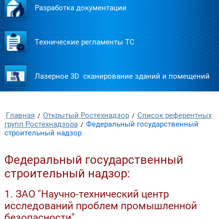
Разработка документации
Технические регламенты ТС
Лазерное 3D сканирование зданий и помещений
Главная
Открытый Ростехнадзор
Список референтных
/
/
групп Ростехнадзора
Федеральный государственный
/
строительный надзор
Федеральный государственный
строительный надзор:
1. ЗАО "Научно-технический центр
исследований проблем промышленной
безопасности"